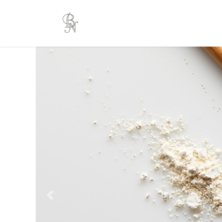
コ
ナ
ン
ビ
テ
ゲ
ン
ー
ツ
シ
へ
ョ
ス
ン
キ
に
ッ
移
プ
動
Previous