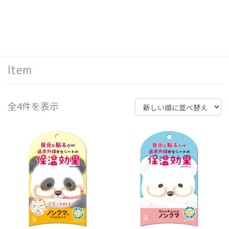
Item
新
全4件を表示
し
い
順