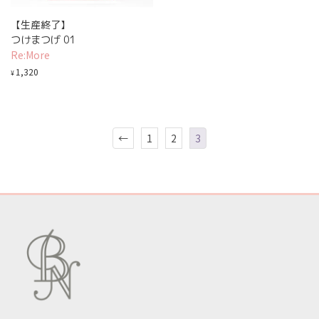
【生産終了】
つけまつげ 01
Re:More
1,320
¥
←
1
2
3