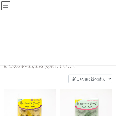
コ
ナ
ン
ビ
テ
ゲ
ン
ー
Product
ツ
シ
へ
ョ
ス
ン
HOME
Product
Re:More
キ
に
ッ
移
Re:More
プ
動
新
結果の33～35/35を表示しています
し
い
順