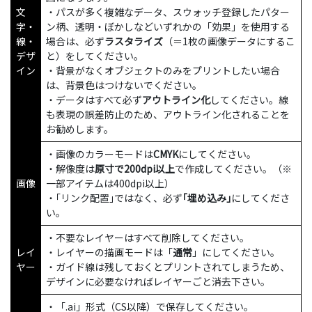
文
・パスが多く複雑なデータ、スウォッチ登録したパター
字・
ン柄、透明・ぼかしなどいずれかの「効果」を使用する
線・
場合は、必ず
ラスタライズ
（＝1枚の画像データにするこ
デザ
と）をしてください。
イン
・背景がなくオブジェクトのみをプリントしたい場合
は、背景色はつけないでください。
・データはすべて必ず
アウトライン化
してください。線
も表現の誤差防止のため、アウトライン化されることを
お勧めします。
・画像のカラーモードは
CMYK
にしてください。
・解像度は
原寸で200dpi以上
で作成してください。（※
画像
一部アイテムは400dpi以上）
・｢リンク配置｣ではなく、必ず
｢埋め込み｣
にしてくださ
い。
・不要なレイヤーはすべて削除してください。
レイ
・レイヤーの描画モードは「
通常
」にしてください。
ヤー
・ガイド線は残しておくとプリントされてしまうため、
デザインに必要なければレイヤーごと消去下さい。
・「.ai」形式（CS以降）で保存してください。