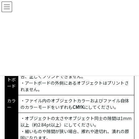
コ
ナ
ン
ビ
テ
ゲ
ン
ー
Illustrator .aiファイル入稿規定
ツ
シ
へ
ョ
ス
ン
HOME
OEM
高品質オリジナルネイルシール(OEM)
キ
に
Illustrator .aiファイル入稿規定
ッ
移
プ
動
・アートボードサイズが指定サイズと異なっている場
アー
合、正しくプリントできません。
トボ
・アートボードの外側にあるオブジェクトはプリントさ
ード
れません。
カラ
・ファイル内のオブジェクトカラーおよびファイル自体
ー
のカラーモードをいずれも
CMYK
にしてください。
・オブジェクトの太さやオブジェクト同士の隙間は1mm
以上（約2.84pt以上）にしてください。
・細いものや隙間が狭い場合、擦れや途切れ、潰れの原
因になります。