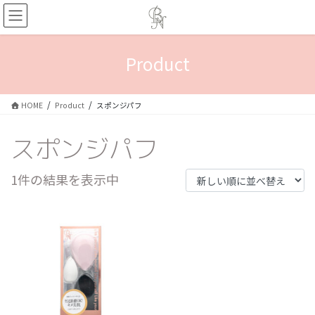
コ
ナ
ン
ビ
テ
ゲ
ン
ー
Product
ツ
シ
へ
ョ
ス
ン
HOME
Product
スポンジパフ
キ
に
ッ
移
スポンジパフ
プ
動
1件の結果を表示中