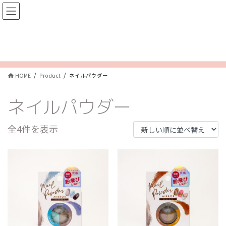
コ
ナ
ン
ビ
テ
ゲ
ン
ー
Product
ツ
シ
へ
ョ
ス
ン
HOME
Product
ネイルパウダー
キ
に
ッ
移
ネイルパウダー
プ
動
新
全4件を表示
し
い
順