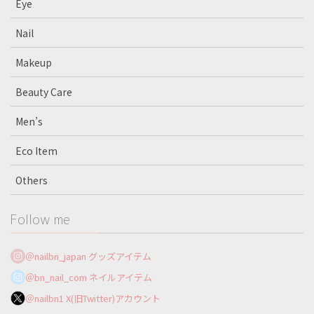
Eye
Nail
Makeup
Beauty Care
Men’s
Eco Item
Others
Follow me
＠nailbn_japan グッズアイテム
＠bn_nail_com ネイルアイテム
＠nailbn1 X(旧Twitter)アカウント