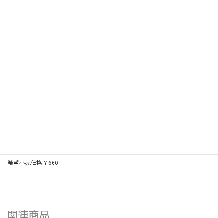
【生産終了】
ミラーネイルパウダー ブラウン
品名：ミラーネイルパウダー ブラウン
品番：BNP-08
希望小売価格:
¥
660
関連商品