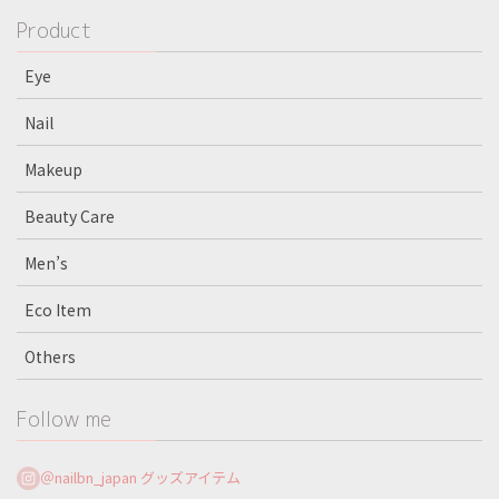
Product
Eye
Nail
Makeup
Beauty Care
Men’s
Eco Item
Others
Follow me
＠nailbn_japan グッズアイテム