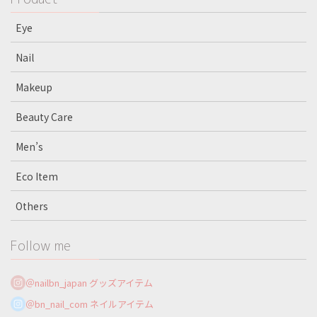
Eye
Nail
Makeup
Beauty Care
Men’s
Eco Item
Others
Follow me
＠nailbn_japan グッズアイテム
＠bn_nail_com ネイルアイテム