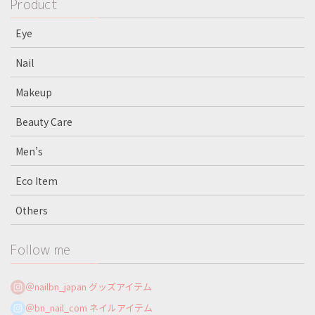
Product
Eye
Nail
Makeup
Beauty Care
Men’s
Eco Item
Others
Follow me
＠nailbn_japan グッズアイテム
＠bn_nail_com ネイルアイテム