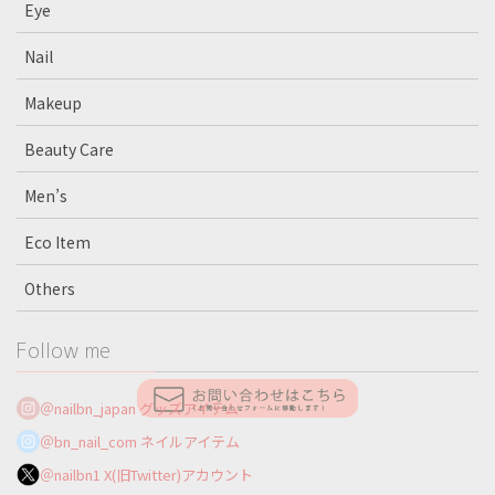
Eye
Nail
Makeup
Beauty Care
Men’s
Eco Item
Others
Follow me
＠nailbn_japan グッズアイテム
＠bn_nail_com ネイルアイテム
＠nailbn1 X(旧Twitter)アカウント