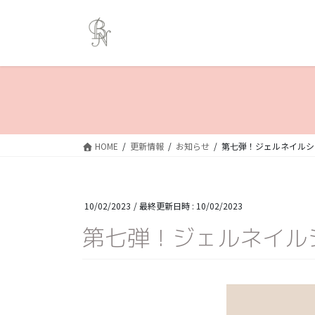
コ
ナ
ン
ビ
テ
ゲ
ン
ー
ツ
シ
へ
ョ
ス
ン
キ
に
ッ
移
HOME
更新情報
お知らせ
第七弾！ジェルネイルシール”
プ
動
10/02/2023
/ 最終更新日時 :
10/02/2023
第七弾！ジェルネイルシール