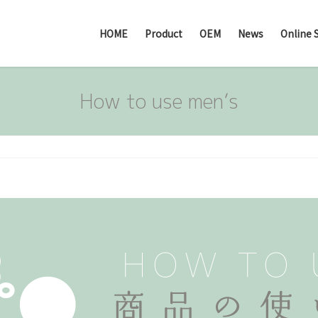
HOME
Product
OEM
News
Online 
How to use men’s