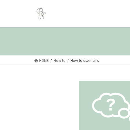
コ
ナ
ン
ビ
テ
ゲ
ン
ー
ツ
シ
へ
ョ
ス
ン
キ
に
ッ
移
HOME
How to
How to use men’s
プ
動