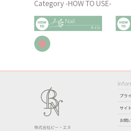
Category -HOW TO USE-
ア
イ
コ
ン
リ
ン
ク
Infor
プラ
サイ
お問
株式会社ビー・エヌ