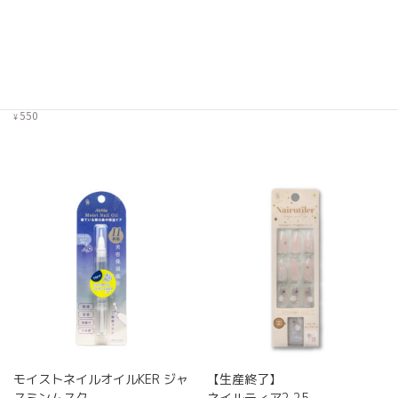
モイストネイルオイル ライチ
簡単甘皮カッター
の香り
MiMits
MiMits
1,210
¥
550
¥
モイストネイルオイルKER ジャ
【生産終了】
スミンムスク
ネイルティア2 25