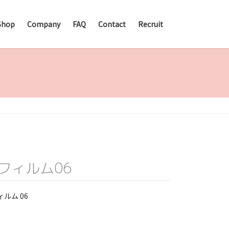
Shop
Company
FAQ
Contact
Recruit
フィルム06
ルム 06