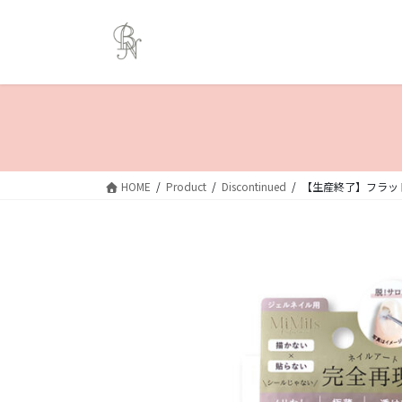
コ
ナ
ン
ビ
テ
ゲ
ン
ー
ツ
シ
へ
ョ
ス
ン
キ
に
ッ
移
HOME
Product
Discontinued
【生産終了】フラッ
プ
動