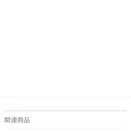
品番：TDE-08
希望小売価格:
¥
990
説明
本品は在庫限りで販売終了となります。
弊社運営「ビーエヌ公式楽天ショップ」にてお得な
「まとめ買い」セットを販売しております。
関連商品